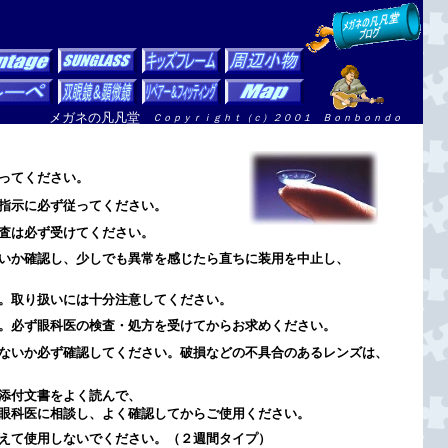
メガネの凡凡堂
Ｃｏｐｙｒｉｇｈｔ（ｃ）２００１ Ｂｏｎｂｏｎｄｏ
Ａｌｌ Ｒｉｇｈｔｓ Ｒｅｓｅｒｖｅｄ
ってください。
指示に必ず従ってください。
査は必ず受けてください。
いか確認し、少しでも異常を感じたら直ちに装用を中止し、
。取り扱いには十分注意してください。
。必ず眼科医の検査・処方を受けてからお求めください。
ないか必ず確認してください。破損などの不具合のあるレンズは、
添付文書をよく読んで、
眼科医に相談し、よく確認してからご使用ください。
えて使用しないでください。（２週間タイプ）